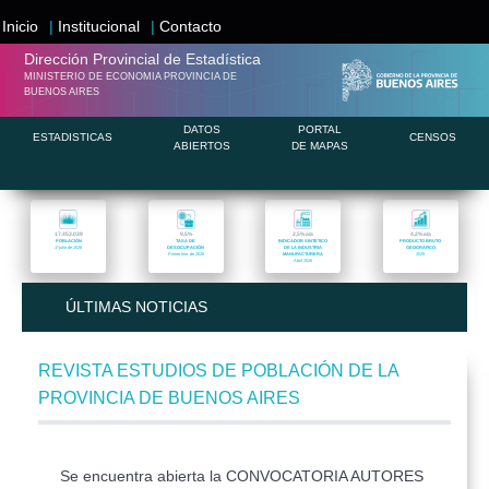
Inicio
|
Institucional
|
Contacto
Dirección Provincial de
Estadística
MINISTERIO DE ECONOMIA PROVINCIA DE
BUENOS AIRES
DATOS
PORTAL
ESTADISTICAS
CENSOS
ABIERTOS
DE MAPAS
17.453.039
9,5
%
2,5
%
a/a
4,2
%
a/a
POBLACIÓN
TASA DE
INDICADOR SINTÉTICO
PRODUCTO BRUTO
1º julio de 2026
DESOCUPACIÓN
DE LA INDUSTRIA
GEOGRÁFICO
Primer trim. de 2026
MANUFACTURERA
2025
Abril 2026
ÚLTIMAS NOTICIAS
REVISTA ESTUDIOS DE POBLACIÓN DE LA
PROVINCIA DE BUENOS AIRES
Se encuentra abierta la CONVOCATORIA AUTORES 