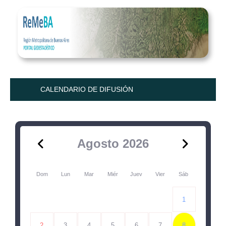
CALENDARIO DE DIFUSIÓN
Agosto 2026
Dom
Lun
Mar
Miér
Juev
Vier
Sáb
1
2
3
4
5
6
7
8