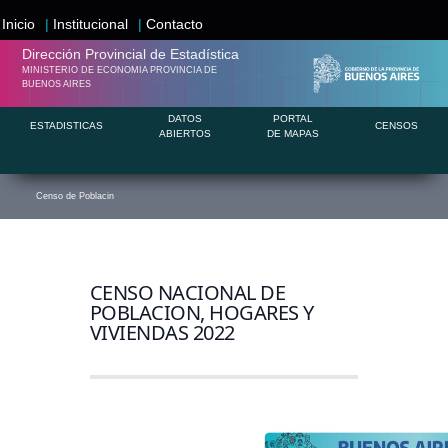
Inicio
|
Institucional
|
Contacto
Dirección Provincial de
Estadística
MINISTERIO DE ECONOMIA PROVINCIA DE
BUENOS AIRES
DATOS
PORTAL
ESTADISTICAS
CENSOS
ABIERTOS
DE MAPAS
Censo de Poblacin
CENSO NACIONAL DE
POBLACION, HOGARES Y
VIVIENDAS 2022