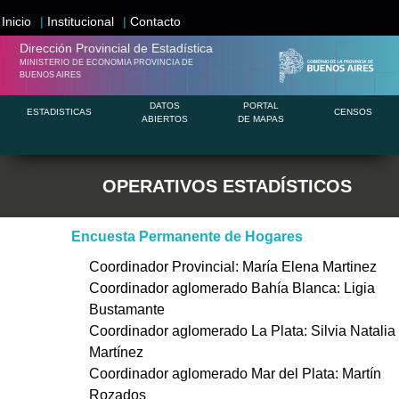
Inicio
|
Institucional
|
Contacto
Dirección Provincial de
Estadística
MINISTERIO DE ECONOMIA PROVINCIA DE
BUENOS AIRES
DATOS
PORTAL
ESTADISTICAS
CENSOS
ABIERTOS
DE MAPAS
OPERATIVOS ESTADÍSTICOS
Encuesta Permanente de Hogares
Coordinador Provincial: María Elena Martinez
Coordinador aglomerado Bahía Blanca: Ligia
Bustamante
Coordinador aglomerado La Plata: Silvia Natalia
Martínez
Coordinador aglomerado Mar del Plata: Martín
Rozados