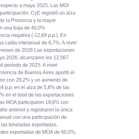
respecto a mayo 2025. Las MOI
articipación. CyE registró un alza
de la Provincia y la mayor
on una baja de 40,0%
cia negativa (-12,69 p.p.). En
a caída interanual de 8,7%. A nivel
o meses de 2026 Las exportaciones
yo 2026, alcanzaron los 12.567
l período de 2025. A nivel
provincia de Buenos Aires aportó el
aron con 29,2% y un aumento de
4 p.p. en el alza de 5,8% de las
 en el total de las exportaciones
Las MOA participaron 19,8% con
o anterior y registraron la única
ranual con una participación de
las toneladas exportadas,
dades exportadas de MOA de 60,5%.