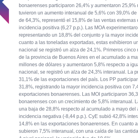
bonaerenses participaron 26,4% y aumentaron 25,9% 
tuvieron un aumento interanual de 5,6% con 39,0% de p
de 64,3%, representó el 15,8% de las ventas externas 
incidencia positiva (6,27 p.p.). Las MOA experimentar
representando un 18,8% del conjunto y la mayor inciden
cuanto a las toneladas exportadas, estas exhibieron un
nacional se registró un alza de 24,1%. Primeros cinc
de la provincia de Buenos Aires en el acumulado a ma
millones de dólares y aumentaron 5,8% respecto a igua
nacional, se registró un alza de 24,3% interanual. La 
31,1% de las exportaciones del país. Los PP particip
31,8%, registrando la mayor incidencia positiva con 7,4
exportaciones bonaerenses. Las MOI participaron 36,3%
bonaerenses con un crecimiento de 5,8% interanual. 
una baja de 28,8% respecto al acumulado a mayo del añ
incidencia negativa (-8,44 p.p.). CyE subió 42,8% inte
14,8% en las exportaciones bonaerenses. En cuanto a 
subieron 7,5% interanual, con una caída de las canti