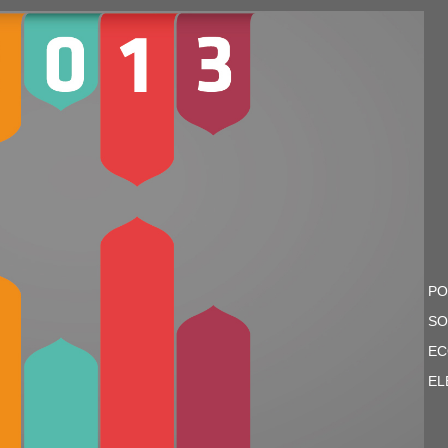
PO
SO
EC
EL