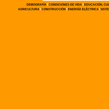
DEMOGRAFÍA
I
CONDICIONES DE VIDA
I
EDUCACIÓN, CU
AGRICULTURA
I
CONSTRUCCIÓN
I
ENERGÍA ELÉCTRICA
I
SIST